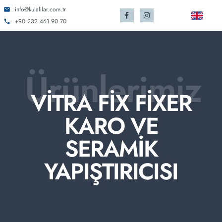
info@kulalilar.com.tr
+90 232 461 90 70
Ürünlerimiz
VİTRA FİX FİXER
KARO VE
SERAMİK
YAPIŞTIRICISI