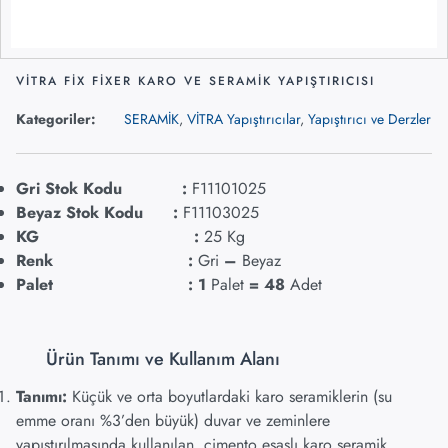
VİTRA FİX FİXER KARO VE SERAMİK YAPIŞTIRICISI
Kategoriler:
SERAMİK
,
VİTRA Yapıştırıcılar
,
Yapıştırıcı ve Derzler
Gri Stok Kodu :
F11101025
Beyaz Stok Kodu :
F11103025
KG :
25 Kg
Renk :
Gri
–
Beyaz
Palet : 1
Palet
= 48
Adet
Ürün Tanımı ve Kullanım Alanı
Tanımı:
Küçük ve orta boyutlardaki karo seramiklerin (su
emme oranı %3’den büyük) duvar ve zeminlere
yapıştırılmasında kullanılan, çimento esaslı karo seramik