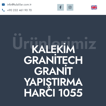
info@kulalilar.com.tr
+90 232 461 90 70
Ürünlerimiz
KALEKİM
GRANİTECH
GRANİT
YAPIŞTIRMA
HARCI 1055