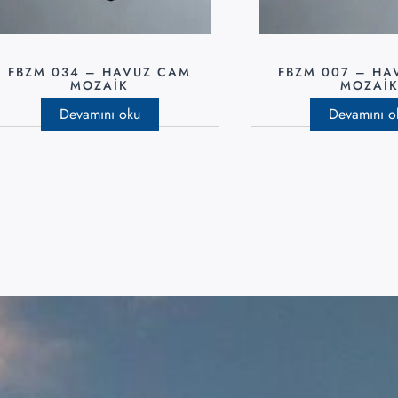
FBZM 034 – HAVUZ CAM
FBZM 007 – HA
MOZAIK
MOZAI
Devamını oku
Devamını o