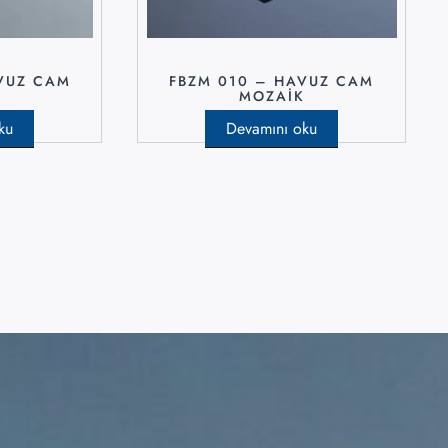
VUZ CAM
FBZM 010 – HAVUZ CAM
K
MOZAIK
ku
Devamını oku