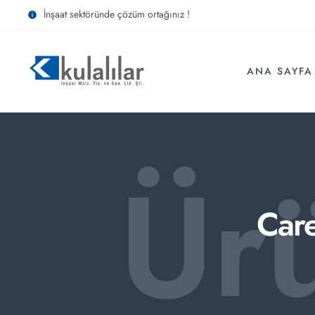
İnşaat sektöründe çözüm ortağınız !
ANA SAYFA
Ür
Care