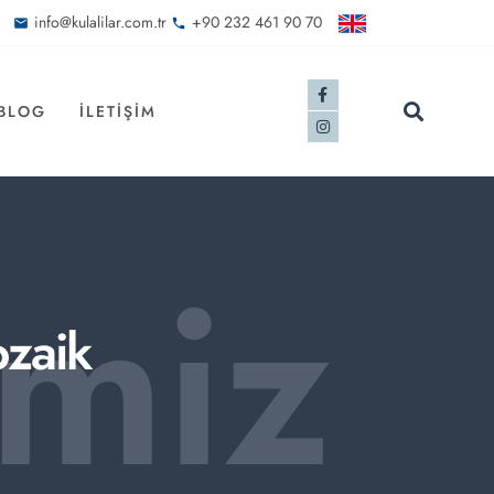
info@kulalilar.com.tr
+90 232 461 90 70
BLOG
İLETIŞIM
imiz
ozaik