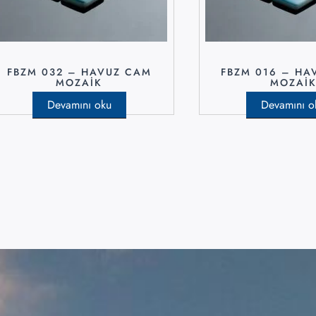
FBZM 032 – HAVUZ CAM
FBZM 016 – HA
MOZAIK
MOZAI
Devamını oku
Devamını o