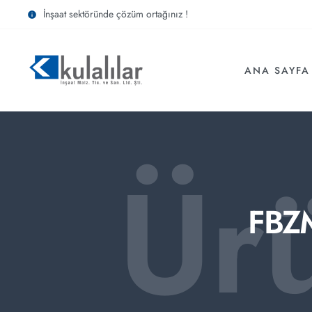
İnşaat sektöründe çözüm ortağınız !
ANA SAYFA
Ür
FBZ