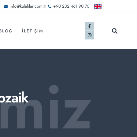
info@kulalilar.com.tr
+90 232 461 90 70
BLOG
İLETIŞIM
imiz
zaik