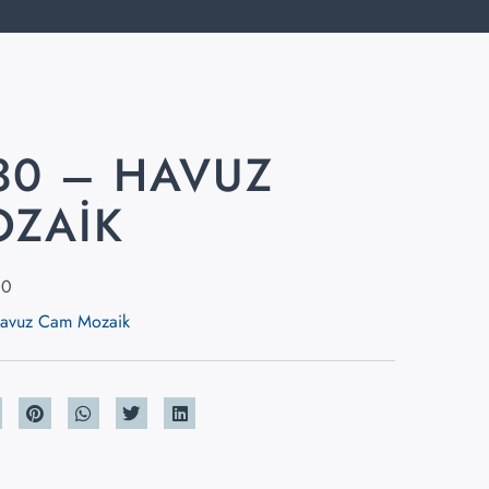
30 – HAVUZ
OZAIK
30
avuz Cam Mozaik