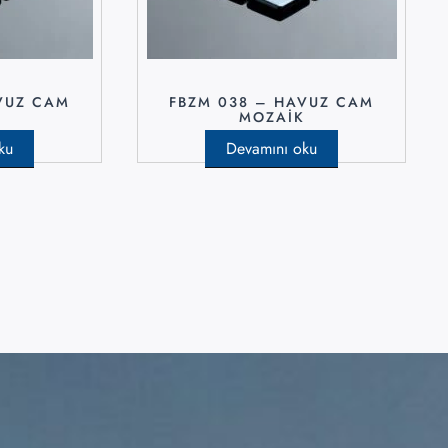
VUZ CAM
FBZM 038 – HAVUZ CAM
K
MOZAIK
ku
Devamını oku