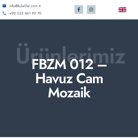
info@kulalilar.com.tr
+90 232 461 90 70
Ürünlerimiz
FBZM 012 –
Havuz Cam
Mozaik