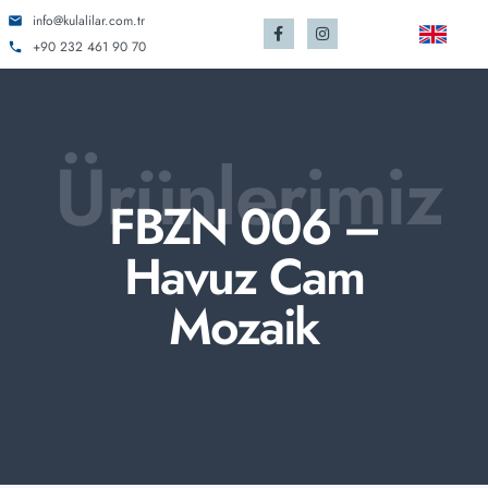
info@kulalilar.com.tr
+90 232 461 90 70
Ürünlerimiz
FBZN 006 –
Havuz Cam
Mozaik