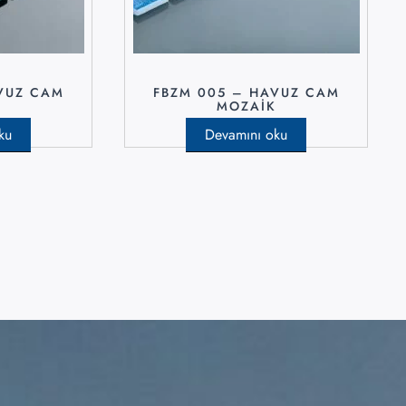
VUZ CAM
FBZM 005 – HAVUZ CAM
K
MOZAIK
ku
Devamını oku