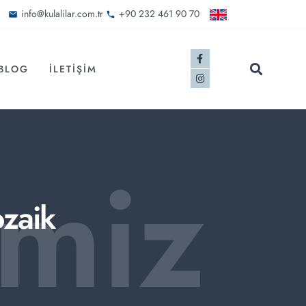
info@kulalilar.com.tr
+90 232 461 90 70
BLOG
İLETIŞIM
imiz
zaik