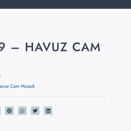
19 – HAVUZ CAM
K
9
avuz Cam Mozaik