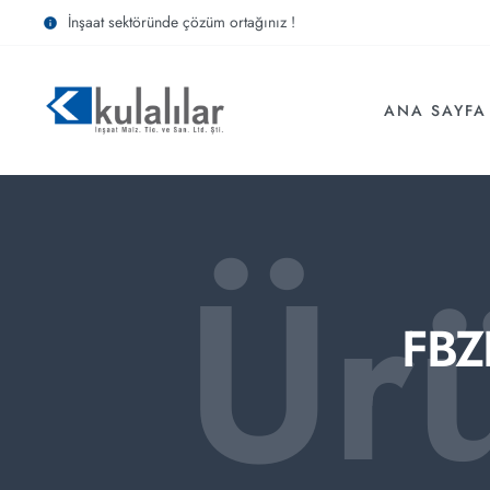
İnşaat sektöründe çözüm ortağınız !
ANA SAYFA
Ür
FBZ