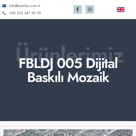
info@kulalilar.com.tr
+90 232 461 90 70
Ürünlerimiz
FBLDJ 005 Dijital
Baskılı Mozaik