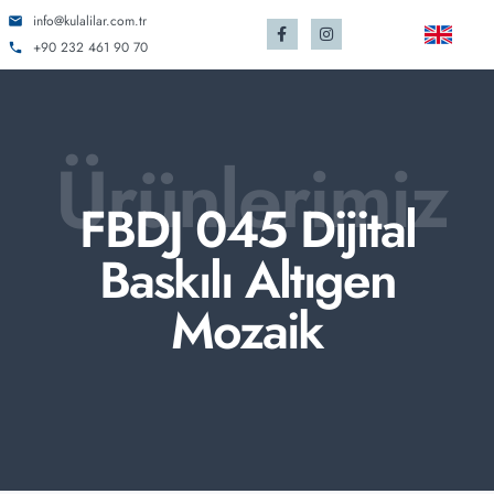
info@kulalilar.com.tr
+90 232 461 90 70
Ürünlerimiz
FBDJ 045 Dijital
Baskılı Altıgen
Mozaik