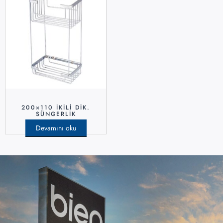
200×110 İKILI DIK.
SÜNGERLIK
Devamını oku