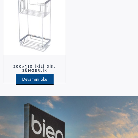
200×110 İKILI DIK.
SÜNGERLIK
Devamını oku