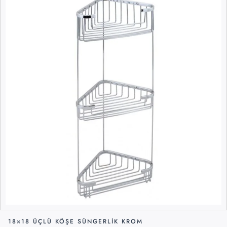
18×18 ÜÇLÜ KÖŞE SÜNGERLIK KROM