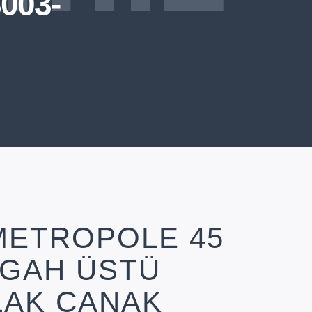
003-
METROPOLE 45
ZGAH ÜSTÜ
LAK ÇANAK