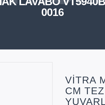
AK LAVABO VT5940B
0016
VİTRA 
CM TE
YUVAR