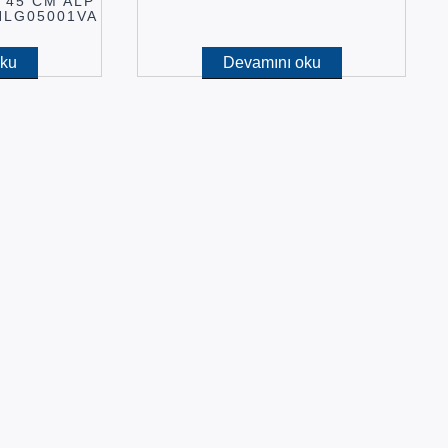
 45 CM ALP
INLG05001VA
oku
Devamını oku