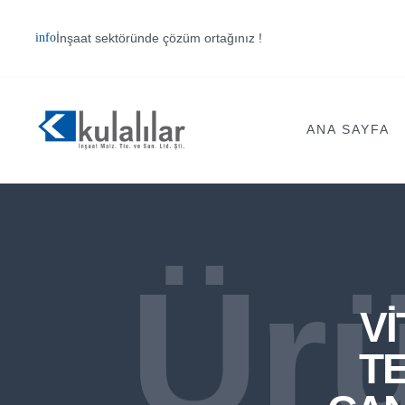
İnşaat sektöründe çözüm ortağınız !
ANA SAYFA
Ürü
V
T