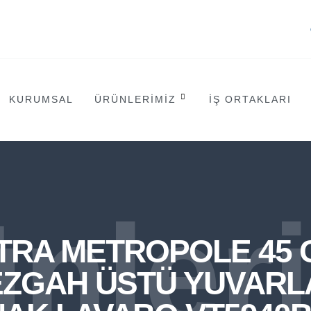
KURUMSAL
ÜRÜNLERIMIZ
İŞ ORTAKLARI
nler
İTRA METROPOLE 45 
EZGAH ÜSTÜ YUVARL