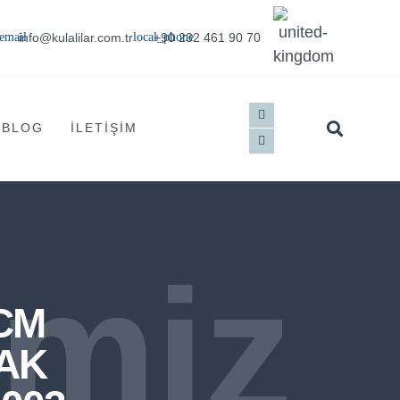
info@kulalilar.com.tr
+90 232 461 90 70
BLOG
İLETIŞIM
imiz
CM
AK