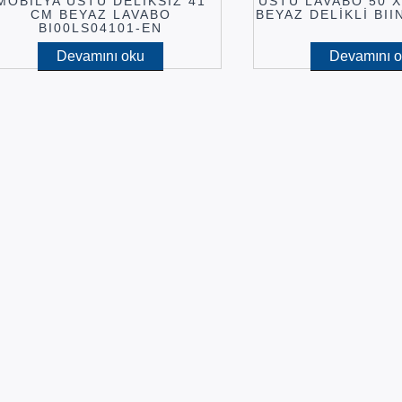
MOBİLYA ÜSTÜ DELİKSİZ 41
ÜSTÜ LAVABO 50 X
CM BEYAZ LAVABO
BEYAZ DELİKLİ BI
BI00LS04101-EN
Devamını oku
Devamını 