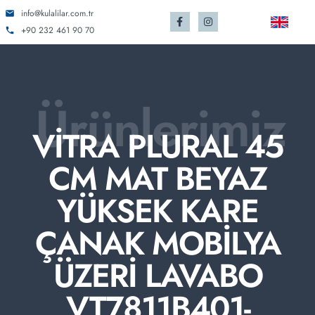
info@kulalilar.com.tr
+90 232 461 90 70
Ürünlerimiz
VİTRA PLURAL 45
CM MAT BEYAZ
YÜKSEK KARE
ÇANAK MOBİLYA
ÜZERİ LAVABO
VT7811B401-