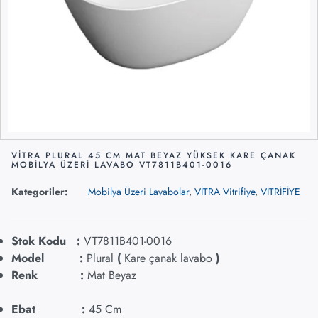
VİTRA PLURAL 45 CM MAT BEYAZ YÜKSEK KARE ÇANAK
MOBİLYA ÜZERİ LAVABO VT7811B401-0016
Kategoriler:
Mobilya Üzeri Lavabolar
,
VİTRA Vitrifiye
,
VİTRİFİYE
Stok Kodu :
VT7811B401-0016
Model :
Plural
(
Kare çanak lavabo
)
Renk :
Mat Beyaz
Ebat :
45 Cm