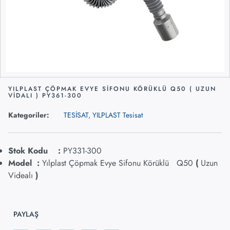
YILPLAST ÇÖPMAK EVYE SİFONU KÖRÜKLÜ Q50 ( UZUN
VİDALI ) PY361-300
Kategoriler:
TESİSAT
,
YILPLAST Tesisat
Stok Kodu :
PY331-300
Model :
Yılplast Çöpmak Evye Sifonu Körüklü Q50
(
Uzun
Videalı
)
PAYLAŞ