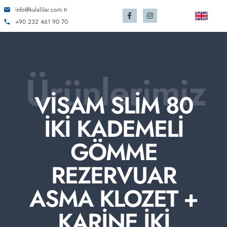
info@kulalilar.com.tr
+90 232 461 90 70
Ürünlerimiz
VİSAM SLİM 80
İKİ KADEMELİ
GÖMME
REZERVUAR
ASMA KLOZET +
KARİNE İKİ