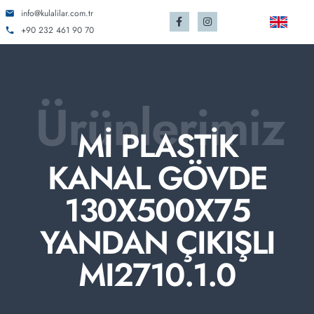
info@kulalilar.com.tr
+90 232 461 90 70
Ürünlerimiz
Mİ PLASTİK
KANAL GÖVDE
130X500X75
YANDAN ÇIKIŞLI
MI2710.1.0