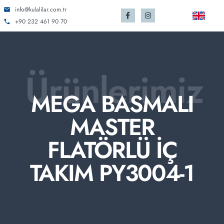
info@kulalilar.com.tr
+90 232 461 90 70
Ürünlerimiz
MEGA BASMALI
MASTER
FLATÖRLÜ İÇ
TAKIM PY3004-1