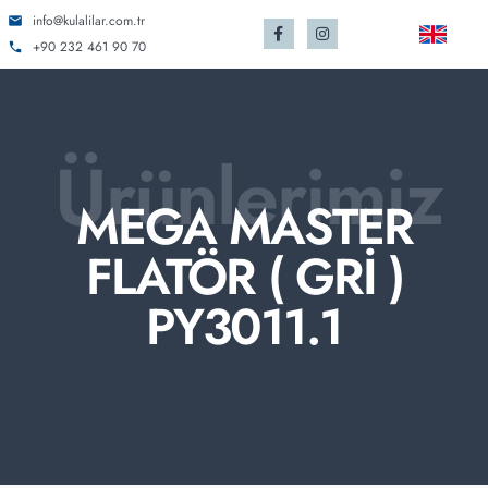
info@kulalilar.com.tr
+90 232 461 90 70
Ürünlerimiz
MEGA MASTER
FLATÖR ( GRİ )
PY3011.1