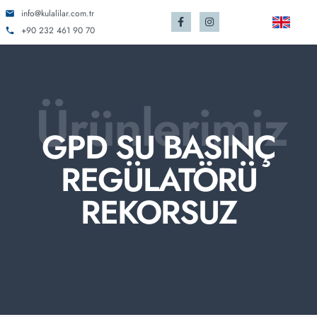
info@kulalilar.com.tr
+90 232 461 90 70
Ürünlerimiz
GPD SU BASINÇ
REGÜLATÖRÜ
REKORSUZ