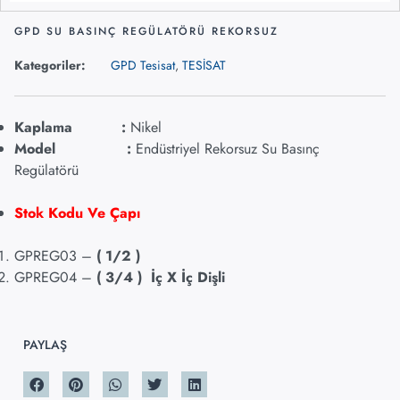
GPD SU BASINÇ REGÜLATÖRÜ REKORSUZ
Kategoriler:
GPD Tesisat
,
TESİSAT
Kaplama :
Nikel
Model :
Endüstriyel Rekorsuz Su Basınç
Regülatörü
Stok Kodu Ve Çapı
GPREG03 –
( 1/2 )
GPREG04 –
( 3/4 ) İç X İç Dişli
PAYLAŞ