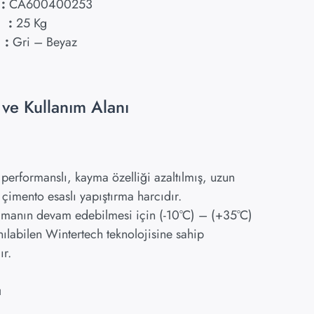
:
CA600400253
:
25 Kg
:
Gri – Beyaz
e Kullanım Alanı
 performanslı, kayma özelliği azaltılmış, uzun
 çimento esaslı yapıştırma harcıdır.
lamanın devam edebilmesi için (-10°C) – (+35°C)
nılabilen Wintertech teknolojisine sahip
ır.
ı