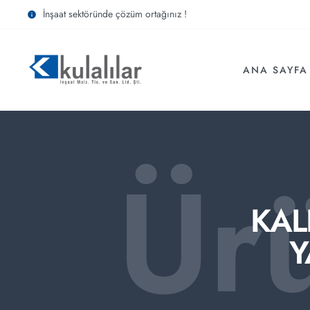
İnşaat sektöründe çözüm ortağınız !
ANA SAYFA
Ür
KAL
Y