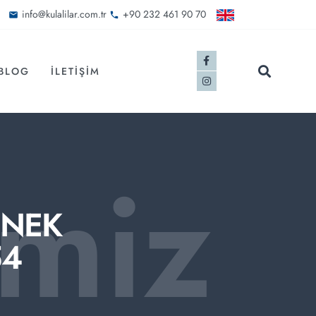
info@kulalilar.com.tr
+90 232 461 90 70
BLOG
İLETIŞIM
imiz
SNEK
54