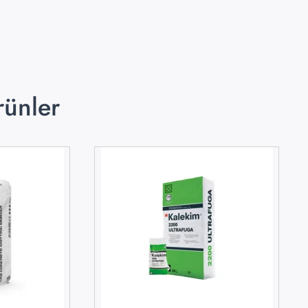
rünler