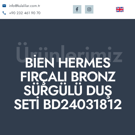
info@kulalilar.com.tr
+90 232 461 90 70
Ürünlerimiz
BİEN HERMES
FIRÇALI BRONZ
SÜRGÜLÜ DUŞ
SETİ BD24031812