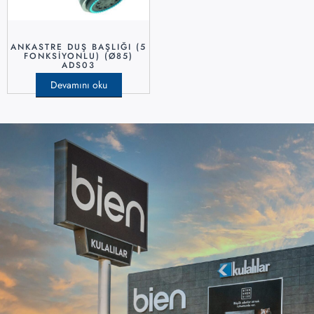
ANKASTRE DUŞ BAŞLIĞI (5
FONKSIYONLU) (Ø85)
ADS03
Devamını oku