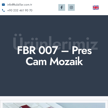
info@kulalilar.com.tr
+90 232 461 90 70
Ürünlerimiz
FBR 007 – Pres
Cam Mozaik