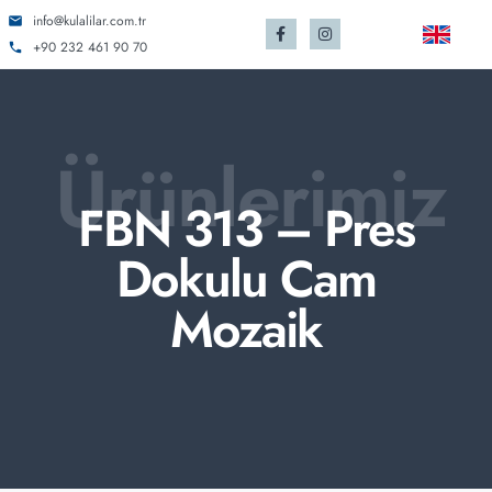
info@kulalilar.com.tr
+90 232 461 90 70
Ürünlerimiz
FBN 313 – Pres
Dokulu Cam
Mozaik