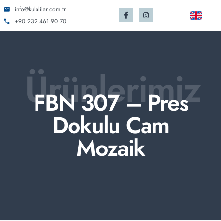
info@kulalilar.com.tr
+90 232 461 90 70
Ürünlerimiz
FBN 307 – Pres
Dokulu Cam
Mozaik