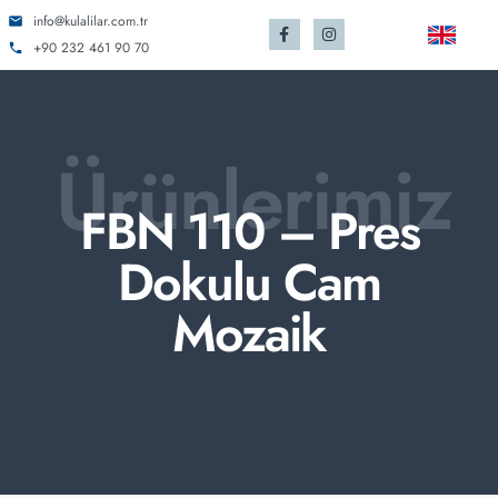
info@kulalilar.com.tr
+90 232 461 90 70
Ürünlerimiz
FBN 110 – Pres
Dokulu Cam
Mozaik