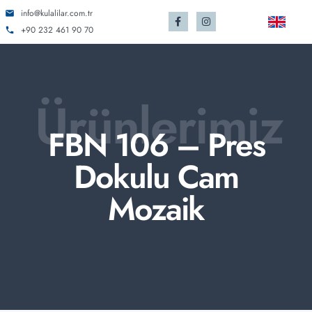
info@kulalilar.com.tr
+90 232 461 90 70
Ürünlerimiz
FBN 106 – Pres
Dokulu Cam
Mozaik