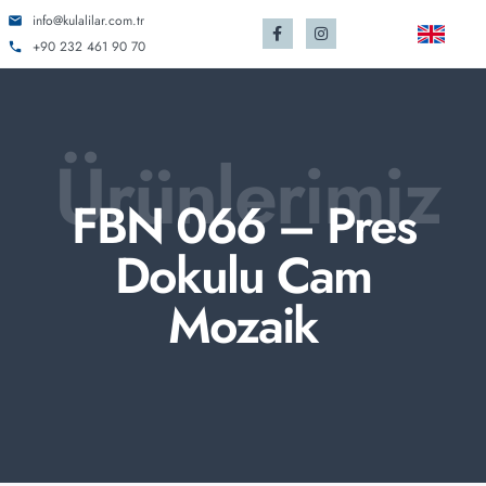
info@kulalilar.com.tr
+90 232 461 90 70
Ürünlerimiz
FBN 066 – Pres
Dokulu Cam
Mozaik