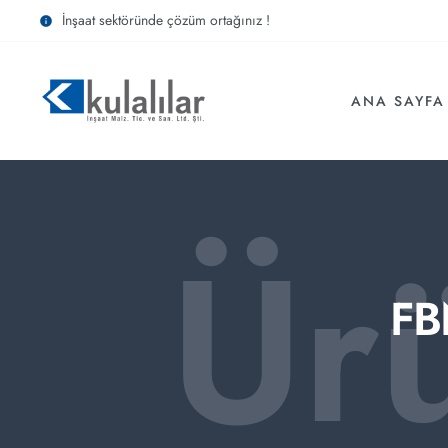
İnşaat sektöründe çözüm ortağınız !
ANA SAYFA
Ür
FB