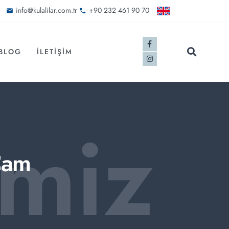
info@kulalilar.com.tr
+90 232 461 90 70
BLOG
İLETIŞIM
imiz
Cam