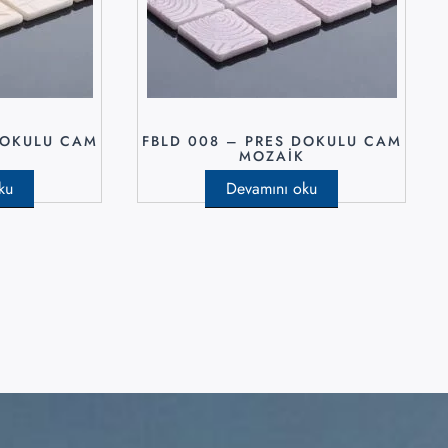
DOKULU CAM
FBLD 008 – PRES DOKULU CAM
K
MOZAIK
ku
Devamını oku