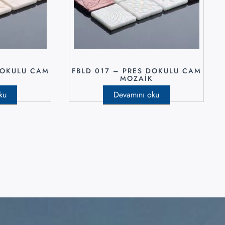
DOKULU CAM
FBLD 017 – PRES DOKULU CAM
K
MOZAIK
ku
Devamını oku