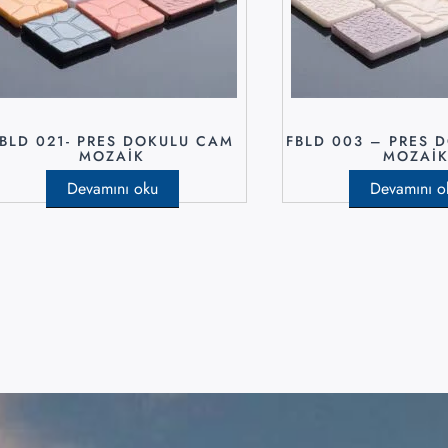
FBLD 021- PRES DOKULU CAM
FBLD 003 – PRES 
MOZAIK
MOZAI
Devamını oku
Devamını o