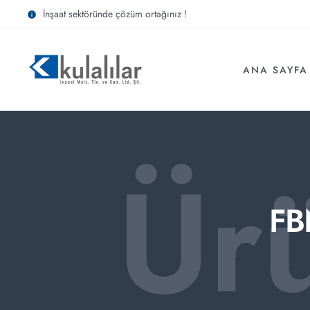
İnşaat sektöründe çözüm ortağınız !
ANA SAYFA
Ür
FB