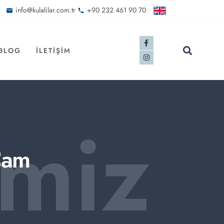
info@kulalilar.com.tr
+90 232 461 90 70
BLOG
İLETIŞIM
imiz
Cam