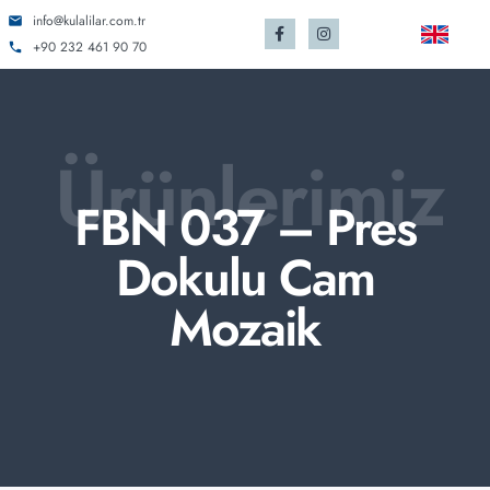
info@kulalilar.com.tr
+90 232 461 90 70
Ürünlerimiz
FBN 037 – Pres
Dokulu Cam
Mozaik