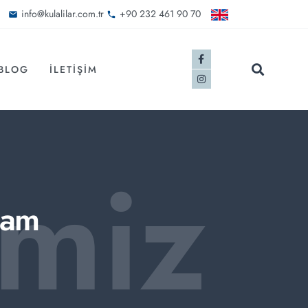
info@kulalilar.com.tr
+90 232 461 90 70
BLOG
İLETIŞIM
imiz
Cam