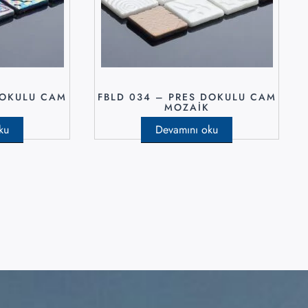
DOKULU CAM
FBLD 034 – PRES DOKULU CAM
K
MOZAIK
ku
Devamını oku