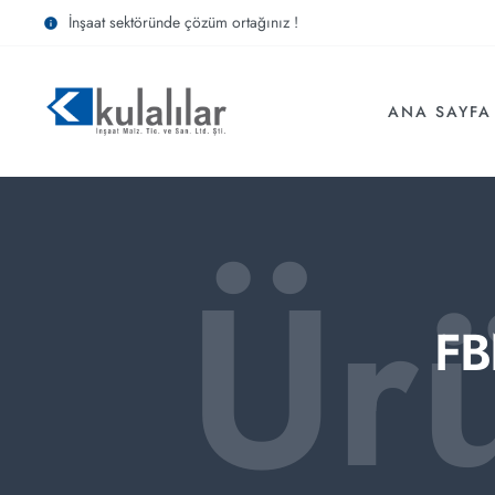
İnşaat sektöründe çözüm ortağınız !
ANA SAYFA
Ür
FB