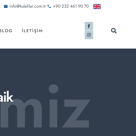
info@kulalilar.com.tr
+90 232 461 90 70
BLOG
İLETIŞIM
imiz
ik