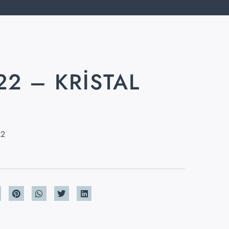
22 – KRISTAL
K
22