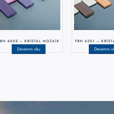
FBH 4005 – KRISTAL MOZAIK
FBH 4201 – KRIS
Devamını oku
Devamını o