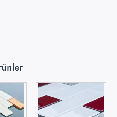
rünler