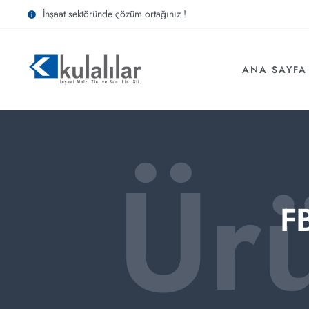
İnşaat sektöründe çözüm ortağınız !
ANA SAYFA
Ür
F