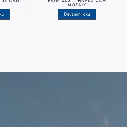
VUZ CAM
FBZM 003 – HAVUZ CAM
K
MOZAIK
ku
Devamını oku