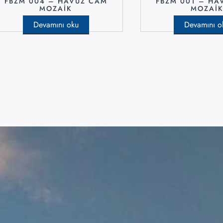
FBZM 004 – HAVUZ CAM
FBZM 001 – HA
MOZAIK
MOZAI
Devamını oku
Devamını o