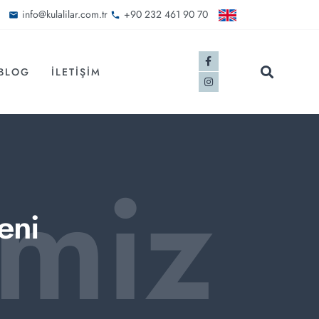
info@kulalilar.com.tr
+90 232 461 90 70
BLOG
İLETIŞIM
imiz
eni