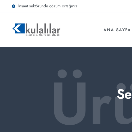
İnşaat sektöründe çözüm ortağınız !
ANA SAYFA
Ür
Se