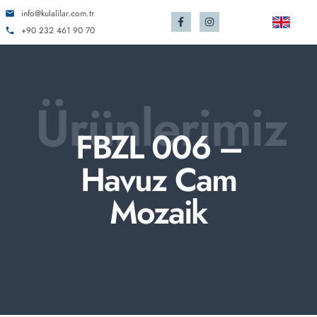
info@kulalilar.com.tr
+90 232 461 90 70
Ürünlerimiz
FBZL 006 –
Havuz Cam
Mozaik