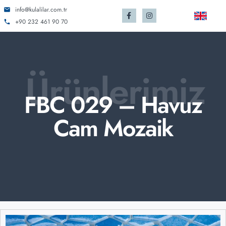
info@kulalilar.com.tr
+90 232 461 90 70
Ürünlerimiz
FBC 029 – Havuz
Cam Mozaik