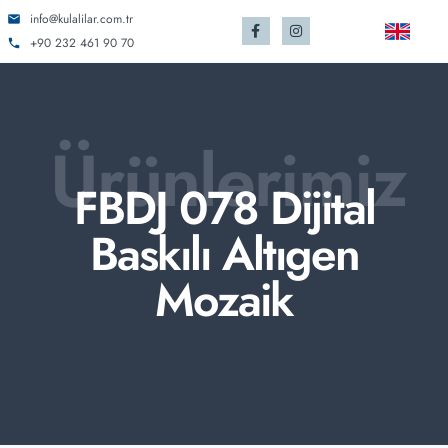
info@kulalilar.com.tr
+90 232 461 90 70
Ürünlerimiz
FBDJ 078 Dijital
Baskılı Altıgen
Mozaik