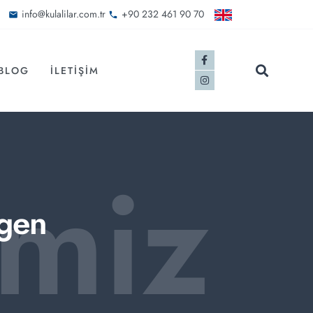
info@kulalilar.com.tr
+90 232 461 90 70
BLOG
İLETIŞIM
imiz
ıgen