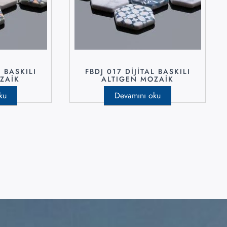
L BASKILI
FBDJ 017 DIJITAL BASKILI
ZAIK
ALTIGEN MOZAIK
ku
Devamını oku