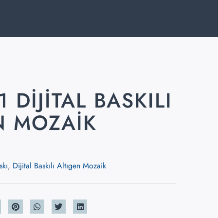
1 DIJITAL BASKILI
N MOZAIK
1
skı
,
Dijital Baskılı Altıgen Mozaik