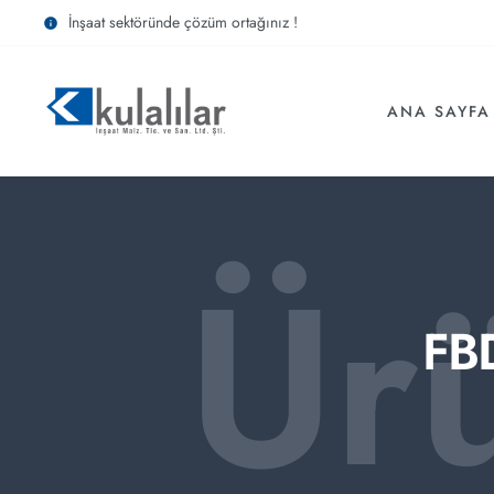
İnşaat sektöründe çözüm ortağınız !
ANA SAYFA
Ür
FBD