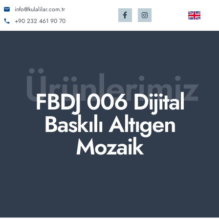
info@kulalilar.com.tr
+90 232 461 90 70
Ürünlerimiz
FBDJ 006 Dijital
Baskılı Altıgen
Mozaik