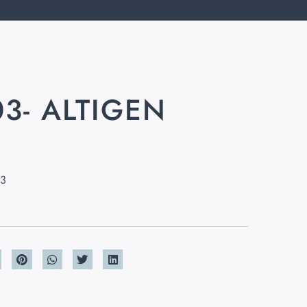
03- ALTIGEN
K
03