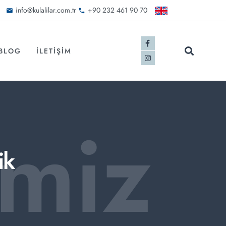
info@kulalilar.com.tr
+90 232 461 90 70
BLOG
İLETIŞIM
imiz
ik