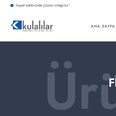
İnşaat sektöründe çözüm ortağınız !
ANA SAYFA
Ür
F