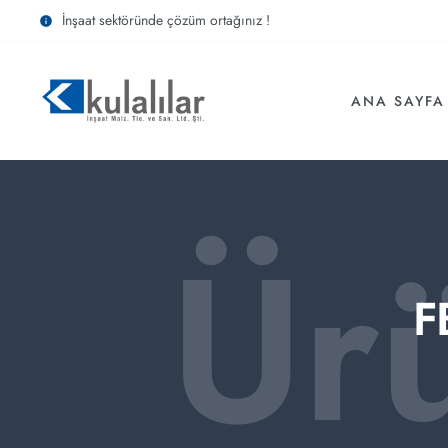
İnşaat sektöründe çözüm ortağınız !
ANA SAYFA
Ür
F