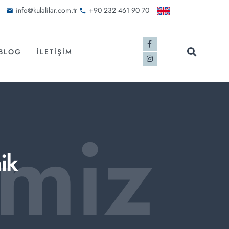
info@kulalilar.com.tr
+90 232 461 90 70
BLOG
İLETIŞIM
imiz
ik