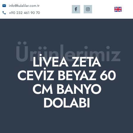
info@kulalilar.com.tr
+90 232 461 90 70
Ürünlerimiz
LİVEA ZETA
CEVİZ BEYAZ 60
CM BANYO
DOLABI