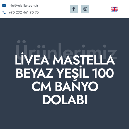
info@kulalilar.com.tr
+90 232 461 90 70
Ürünlerimiz
LİVEA MASTELLA
BEYAZ YEŞİL 100
CM BANYO
DOLABI