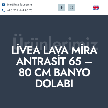
info@kulalilar.com.tr
+90 232 461 90 70
Ürünlerimiz
LİVEA LAVA MİRA
ANTRASİT 65 –
80 CM BANYO
DOLABI