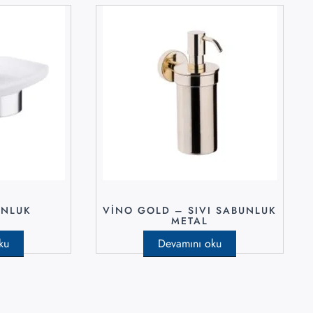
UNLUK
VINO GOLD – SIVI SABUNLUK
METAL
ku
Devamını oku