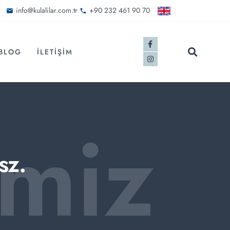
info@kulalilar.com.tr
+90 232 461 90 70
BLOG
İLETIŞIM
imiz
sz.