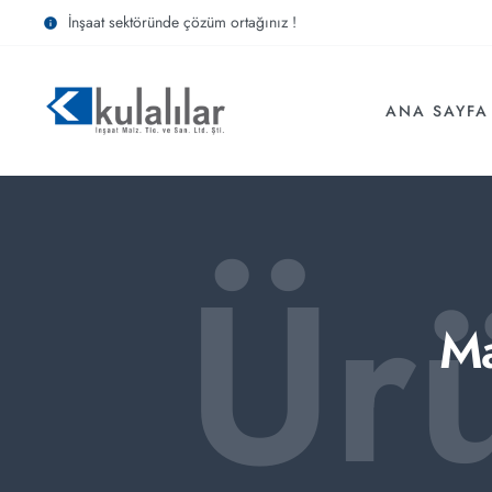
İnşaat sektöründe çözüm ortağınız !
ANA SAYFA
Ür
Ma