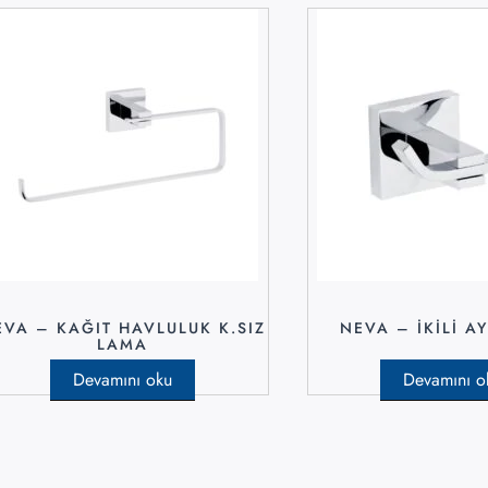
EVA – KAĞIT HAVLULUK K.SIZ
NEVA – İKILI AY
LAMA
Devamını oku
Devamını o