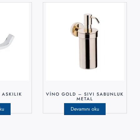
 ASKILIK
VINO GOLD – SIVI SABUNLUK
METAL
ku
Devamını oku