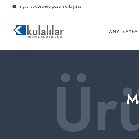
İnşaat sektöründe çözüm ortağınız !
ANA SAYFA
Ür
Ma