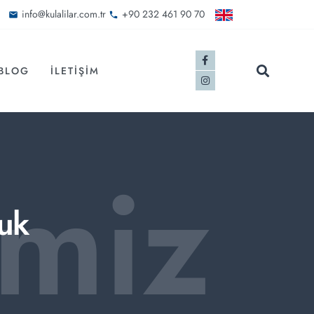
info@kulalilar.com.tr
+90 232 461 90 70
BLOG
İLETIŞIM
imiz
luk