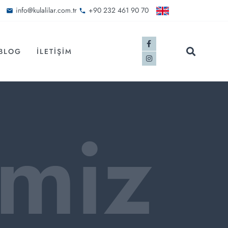
info@kulalilar.com.tr
+90 232 461 90 70
BLOG
İLETIŞIM
imiz