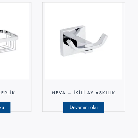
ERLIK
NEVA – İKILI AY ASKILIK
ku
Devamını oku