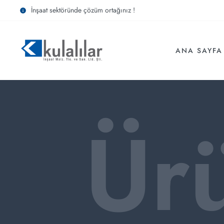
İnşaat sektöründe çözüm ortağınız !
ANA SAYFA
Ür