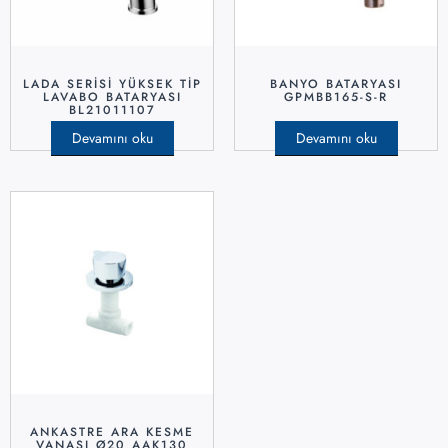
LADA SERISI YÜKSEK TIP
BANYO BATARYASI
LAVABO BATARYASI
GPMBB165-S-R
BL21011107
Devamını oku
Devamını oku
ANKASTRE ARA KESME
VANASI Ø20 AAK130