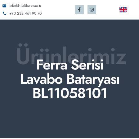
info@kulalilar.com.tr
+90 232 461 90 70
Ürünlerimiz
Ferra Serisi
Lavabo Bataryası
BL11058101