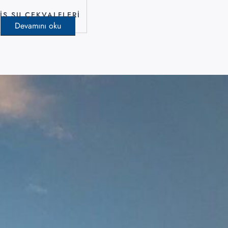
İS SU ÇEKVALFLERİ
Devamını oku