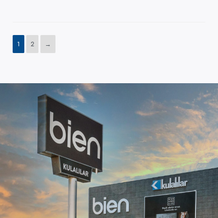
1
2
→