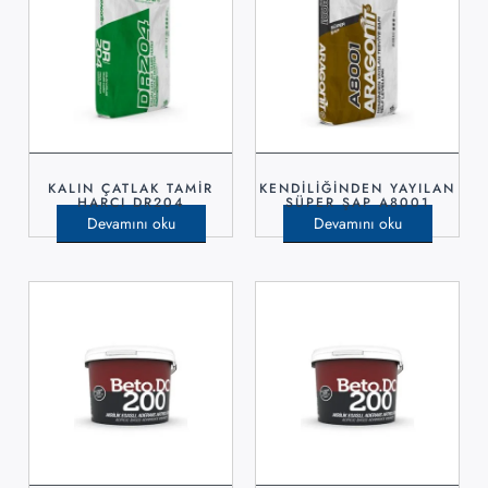
KALIN ÇATLAK TAMİR
KENDİLİĞİNDEN YAYILAN
HARCI DR204
SÜPER ŞAP A8001
Devamını oku
Devamını oku