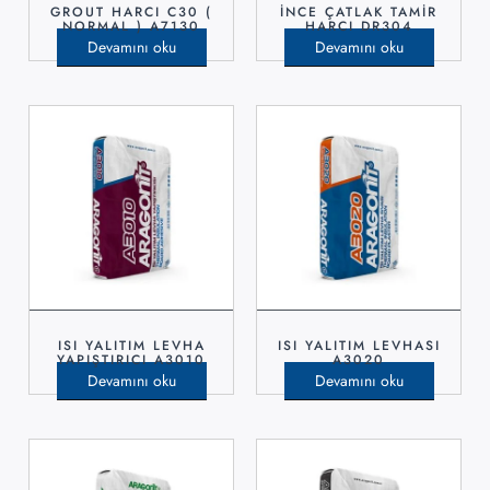
GROUT HARCI C30 (
İNCE ÇATLAK TAMİR
NORMAL ) A7130
HARCI DR304
Devamını oku
Devamını oku
ISI YALITIM LEVHA
ISI YALITIM LEVHASI
YAPIŞTIRICI A3010
A3020
Devamını oku
Devamını oku