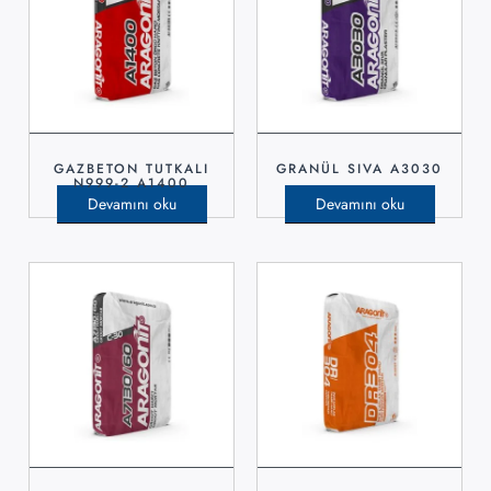
GAZBETON TUTKALI
GRANÜL SIVA A3030
N999-2 A1400
Devamını oku
Devamını oku